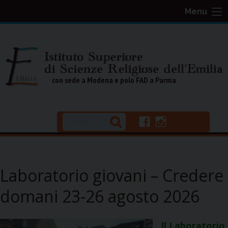
S
Menu
k
i
p
t
o
con sede a Modena e polo FAD a Parma
c
o
n
f
i
t
a
n
e
c
s
n
e
t
b
a
Laboratorio giovani – Credere
t
o
g
o
r
domani 23-26 agosto 2026
k
a
m
Il Laboratorio