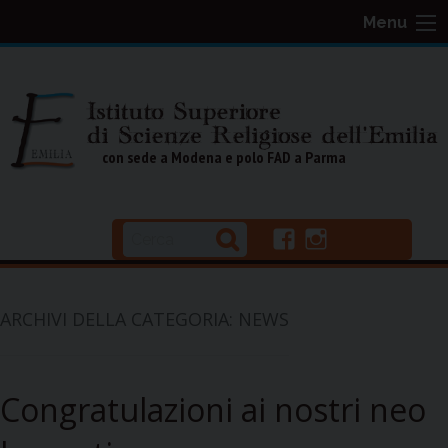
S
Menu
k
i
p
t
o
con sede a Modena e polo FAD a Parma
c
o
n
f
i
t
a
n
e
c
s
n
e
t
ARCHIVI DELLA CATEGORIA:
NEWS
b
a
t
o
g
o
r
k
a
Congratulazioni ai nostri neo
m