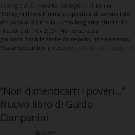
i
Teologia della Facoltà Teologica dell’Emilia-
2
Romagna (Fter). Il tema proposto è «Il sensus fidei
3
del popolo di Dio e la unctio magistra: studi sulla
-
ricezione di 1 Gv 2,20». Nel corso della
2
giornata, fruibile anche da remoto, interverranno
6
Marco Settembrini, docente …
Continua a leggere
G
»
a
i
g
o
o
r
s
n
“Non dimenticarti i poveri…”
t
a
o
t
Nuovo libro di Guido
2
a
0
Campanini
d
2
i
6
s