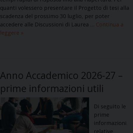
quanti volessero presentare il Progetto di tesi alla
scadenza del prossimo 30 luglio, per poter
accedere alle Discussioni di Laurea …
Continua a
leggere
C
»
h
i
u
s
Anno Accademico 2026-27 –
u
r
prime informazioni utili
a
e
Di seguito le
s
prime
t
informazioni
i
relative
v