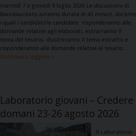
martedì 7 e giovedì 9 luglio 2026 Le discussioni di
7
Baccalaureato avranno durata di 45 minuti, durante
–
i quali i candidati/le candidate risponderanno alle
p
domande relative agli elaborati, estrarranno il
r
tema del tesario, illustreranno il tema estratto e
i
risponderanno alle domande relative al tesario. …
m
Continua a leggere
C
»
e
a
i
l
n
e
f
n
o
Laboratorio giovani – Credere
d
r
a
m
domani 23-26 agosto 2026
r
a
i
z
Il Laboratorio
o
i