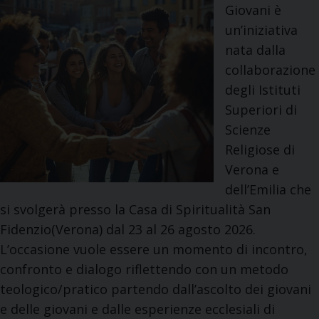
Giovani è
d
o
un’iniziativa
e
n
nata dalla
l
i
collaborazione
l
u
degli Istituti
a
t
Superiori di
S
i
Scienze
e
l
Religiose di
s
i
Verona e
s
dell’Emilia che
i
si svolgerà presso la Casa di Spiritualità San
o
Fidenzio(Verona) dal 23 al 26 agosto 2026.
n
L’occasione vuole essere un momento di incontro,
e
confronto e dialogo riflettendo con un metodo
e
teologico/pratico partendo dall’ascolto dei giovani
s
e delle giovani e dalle esperienze ecclesiali di
t