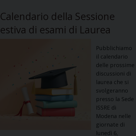
A
Calendario della Sessione
c
c
estiva di esami di Laurea
a
d
Pubblichiamo
e
il calendario
m
delle prossime
i
discussioni di
c
laurea che si
o
svolgeranno
2
presso la Sede
0
ISSRE di
2
Modena nelle
6
giornate di
-
lunedì 6,
2