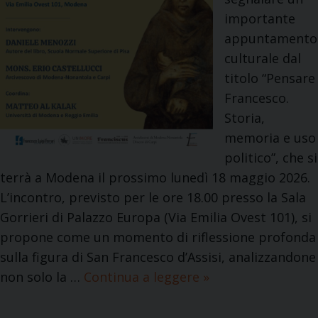
C
p
importante
a
r
appuntamento
m
o
culturale dal
p
f
titolo “Pensare
a
.
Francesco.
n
Storia,
i
a
memoria e uso
n
s
politico”, che si
i
s
terrà a Modena il prossimo lunedì 18 maggio 2026.
i
L’incontro, previsto per le ore 18.00 presso la Sala
Gorrieri di Palazzo Europa (Via Emilia Ovest 101), si
o
propone come un momento di riflessione profonda
sulla figura di San Francesco d’Assisi, analizzandone
a
non solo la …
Continua a leggere
P
»
r
e
d
n