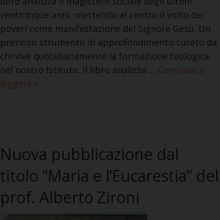
libro analizza il magistero sociale degli ultimi
e
venticinque anni, mettendo al centro il volto dei
n
poveri come manifestazione del Signore Gesù. Un
t
prezioso strumento di approfondimento curato da
o
chi vive quotidianamente la formazione teologica
d
nel nostro Istituto. Il libro analizza …
Continua a
i
leggere
“
»
S
N
t
o
o
n
r
d
i
Nuova pubblicazione dal
i
a
m
titolo “Maria e l’Eucarestia” del
d
e
e
prof. Alberto Zironi
n
l
t
l