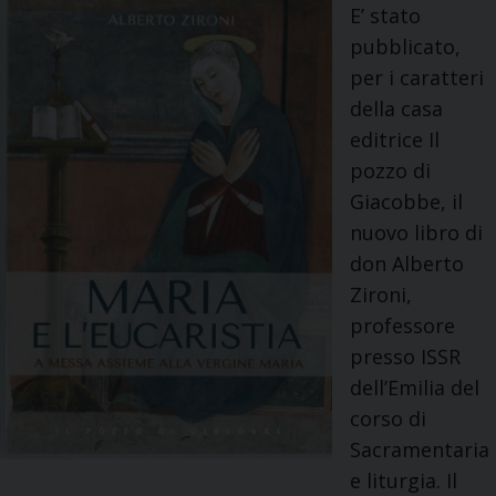
i
E’ stato
a
c
pubblicato,
T
a
per i caratteri
e
r
della casa
o
t
editrice Il
l
i
pozzo di
o
i
Giacobbe, il
g
p
nuovo libro di
i
o
don Alberto
a
v
Zironi,
d
e
professore
e
r
presso ISSR
l
i
dell’Emilia del
l
…
corso di
a
”
Sacramentaria
F
N
e liturgia. Il
T