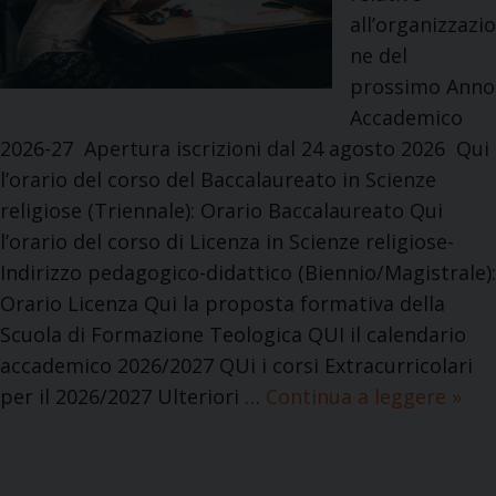
all’organizzazio
a
ne del
d
prossimo Anno
e
Accademico
l
2026-27 Apertura iscrizioni dal 24 agosto 2026 Qui
l
l’orario del corso del Baccalaureato in Scienze
a
religiose (Triennale): Orario Baccalaureato Qui
S
l’orario del corso di Licenza in Scienze religiose-
e
Indirizzo pedagogico-didattico (Biennio/Magistrale):
g
Orario Licenza Qui la proposta formativa della
r
Scuola di Formazione Teologica QUI il calendario
e
accademico 2026/2027 QUi i corsi Extracurricolari
t
per il 2026/2027 Ulteriori …
Continua a leggere
A
»
e
n
r
n
i
o
a