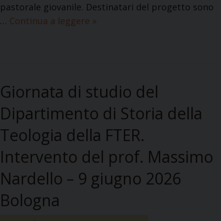
pastorale giovanile. Destinatari del progetto sono
i
…
Continua a leggere
L
»
v
a
a
b
d
o
i
r
e
Giornata di studio del
a
s
t
a
Dipartimento di Storia della
o
m
Teologia della FTER.
r
i
i
d
Intervento del prof. Massimo
o
i
g
Nardello – 9 giugno 2026
L
i
a
Bologna
o
u
v
r