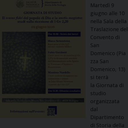
a
e
Martedì 9
n
a
giugno alle 10
i
nella Sala della
–
Traslazione del
C
Convento di
r
San
e
Domenico (Pia
d
zza San
e
Domenico, 13)
r
si terrà
e
la Giornata di
d
studio
o
organizzata
m
dal
a
Dipartimento
n
di Storia della