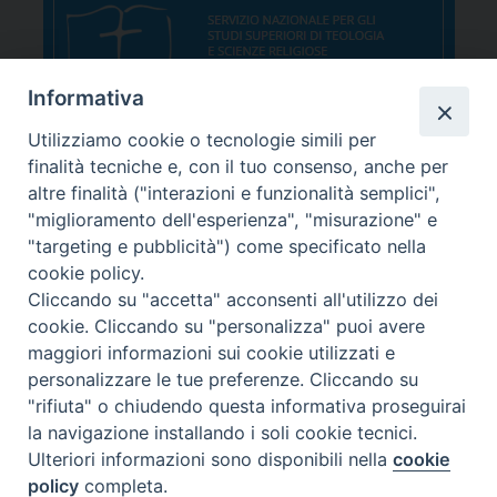
i
t
i
Informativa
c
Utilizziamo cookie o tecnologie simili per
o
finalità tecniche e, con il tuo consenso, anche per
altre finalità ("interazioni e funzionalità semplici",
"miglioramento dell'esperienza", "misurazione" e
"targeting e pubblicità") come specificato nella
cookie policy.
Cliccando su "accetta" acconsenti all'utilizzo dei
cookie. Cliccando su "personalizza" puoi avere
maggiori informazioni sui cookie utilizzati e
personalizzare le tue preferenze. Cliccando su
"rifiuta" o chiudendo questa informativa proseguirai
la navigazione installando i soli cookie tecnici.
Ulteriori informazioni sono disponibili nella
cookie
sede Corso Canalchiaro 149 - 41121 Modena
policy
completa.