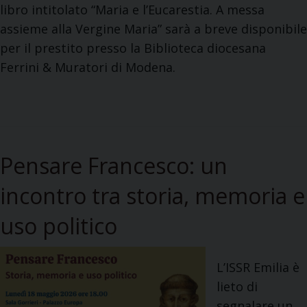
u
libro intitolato “Maria e l’Eucarestia. A messa
E
o
assieme alla Vergine Maria” sarà a breve disponibile
R
v
per il prestito presso la Biblioteca diocesana
.
o
Ferrini & Muratori di Modena.
I
l
n
i
t
b
e
r
r
o
Pensare Francesco: un
v
d
e
incontro tra storia, memoria e
i
n
G
uso politico
t
u
o
i
d
L’ISSR Emilia è
d
e
lieto di
o
l
segnalare un