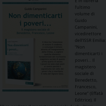
È in libreria
t
l’ultimo
u
volume di
d
Guido
i
Campanini,
o
vicedirettore
d
dell’ISSR Emilia:
e
“Non
l
dimenticarti i
D
poveri… Il
i
magistero
p
sociale di
a
Benedetto,
r
Francesco,
t
Leone” (Effatà
i
Editrice). Il