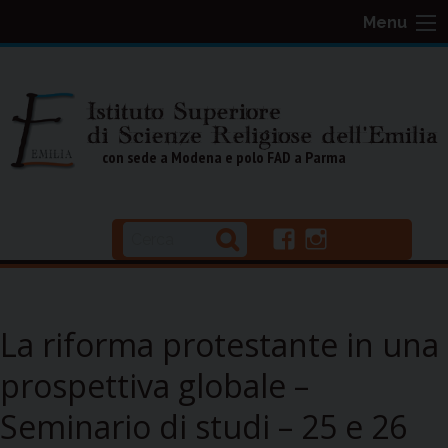
S
Menu
k
i
p
t
o
con sede a Modena e polo FAD a Parma
c
o
n
f
i
t
a
n
e
c
s
n
e
t
b
a
La riforma protestante in una
t
o
g
o
r
prospettiva globale –
k
a
Seminario di studi – 25 e 26
m