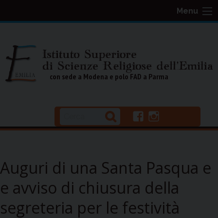
S
Menu
k
i
p
t
o
con sede a Modena e polo FAD a Parma
c
o
n
f
i
t
a
n
e
c
s
n
e
t
b
a
Auguri di una Santa Pasqua e
t
o
g
o
r
e avviso di chiusura della
k
a
segreteria per le festività
m