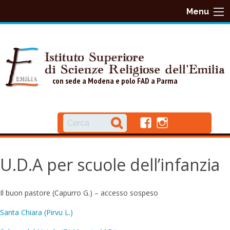
S
Menu
k
i
p
t
o
con sede a Modena e polo FAD a Parma
c
o
n
f
i
t
a
n
e
c
s
U.D.A per scuole dell’infanzia
n
e
t
b
a
t
o
g
o
r
Il buon pastore (Capurro G.) – accesso sospeso
k
a
Santa Chiara (Pirvu L.)
m