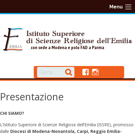
S
Menu
k
i
p
t
o
con sede a Modena e polo FAD a Parma
c
o
n
f
i
t
a
n
e
c
s
Presentazione
n
e
t
b
a
t
o
g
o
r
CHI SIAMO?
k
a
L’Istituto Superiore di Scienze Religiose dell’Emilia (ISSRE), promosso
m
dalle
Diocesi di Modena-Nonantola, Carpi, Reggio Emilia-