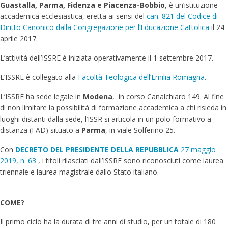
Guastalla, Parma, Fidenza e Piacenza-Bobbio
, è un’istituzione
accademica ecclesiastica, eretta ai sensi del
can. 821 del Codice di
Diritto Canonico dalla Congregazione per l’Educazione Cattolica
il 24
aprile 2017.
L’attività dell’ISSRE è iniziata operativamente il 1 settembre 2017.
L’ISSRE è collegato alla
Facoltà Teologica dell’Emilia Romagna
.
L’ISSRE ha sede legale in
Modena
, in corso Canalchiaro 149. Al fine
di non limitare la possibilità di formazione accademica a chi risieda in
luoghi distanti dalla sede, l’ISSR si articola in un polo formativo a
distanza (FAD) situato a
Parma
, in viale Solferino 25.
Con
DECRETO DEL PRESIDENTE DELLA REPUBBLICA
27 maggio
2019, n. 63
, i titoli rilasciati dall’ISSRE sono riconosciuti come laurea
triennale e laurea magistrale dallo Stato italiano.
COME?
Il primo ciclo ha la durata di tre anni di studio, per un totale di 180